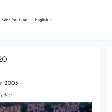
Kênh Youtube
English
20
er 2003
Leave
Kỹ thuật
a
Comment
on