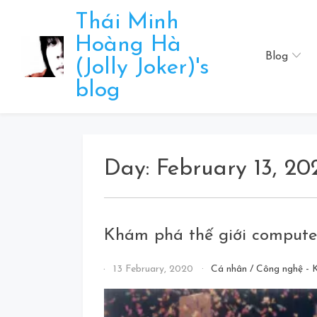
Skip
Thái Minh
to
Hoàng Hà
content
Blog
(Jolly Joker)'s
blog
Day:
February 13, 20
Khám phá thế giới comput
By
13 February, 2020
Cá nhân
/
Công nghệ - 
Jolly
Joker