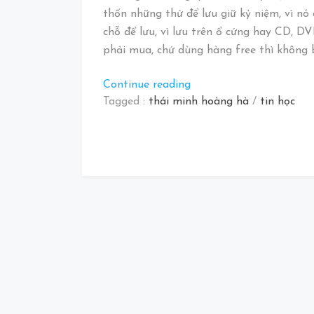
thốn những thứ để lưu giữ kỷ niệm, vì nó q
chỗ để lưu, vì lưu trên ổ cứng hay CD, DVD
phải mua, chứ dùng hàng free thì không b
“Khám
Continue reading
phá
Tagged :
thái minh hoàng hà
/
tin học
thế
giới
computer
2003”