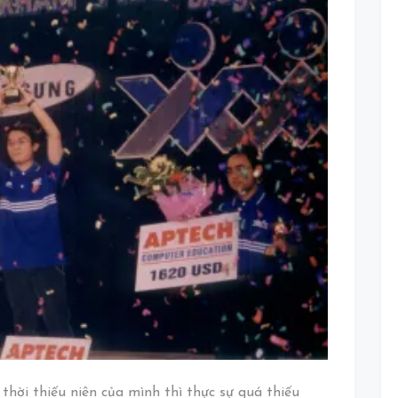
Khám
phá
thế
giới
computer
2003
thời thiếu niên của mình thì thực sự quá thiếu