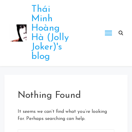
Skip
Thái
to
Minh
content
Hoàng
Hà (Jolly
Joker)'s
blog
Nothing Found
It seems we can’t find what you’re looking
for. Perhaps searching can help.