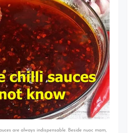
Vietnamese
chilli
sauce:
Different
kinds
you
might
NOT
know
uces are always indispensable. Beside nuoc mam,