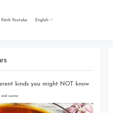
Kênh Youtube
English
es
fferent kinds you might NOT know
Leave
 and cuisine
a
Comment
on