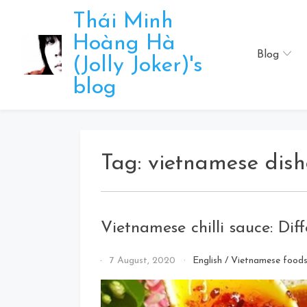
Skip
Thái Minh
to
Hoàng Hà
content
Blog
(Jolly Joker)'s
blog
Tag:
vietnamese dish
Vietnamese chilli sauce: Di
By
7 August, 2020
English
/
Vietnamese foods
Jolly
Joker