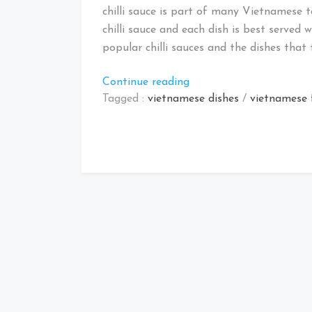
chilli sauce is part of many Vietnamese t
chilli sauce and each dish is best served w
popular chilli sauces and the dishes that 
“Vietnamese
Continue reading
chilli
Tagged :
vietnamese dishes
/
vietnamese 
sauce:
Different
kinds
you
might
NOT
know”