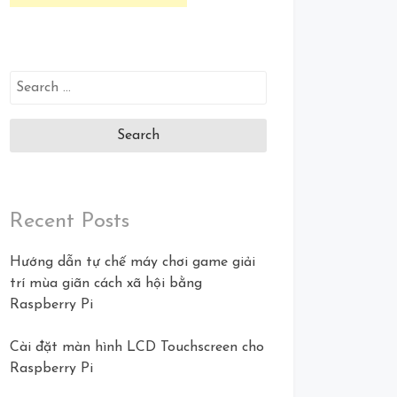
Search
for:
Recent Posts
Hướng dẫn tự chế máy chơi game giải
trí mùa giãn cách xã hội bằng
Raspberry Pi
Cài đặt màn hình LCD Touchscreen cho
Raspberry Pi