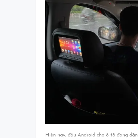
Hiện nay, đầu Android cho ô tô đang dần 