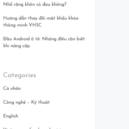
Nhổ răng khôn có đau không?
Hướng dẫn thay đổi mật khẩu khóa
thông minh VHSC
Đầu Android ô tô: Những điều cần biết
khi nâng cấp
Categories
Cá nhân
Công nghệ – Kỹ thuật
English