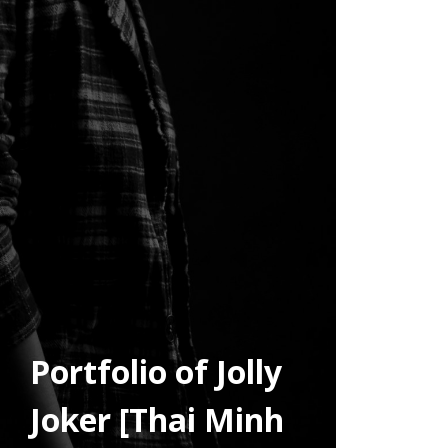
Portfolio of Jolly
Joker [Thai Minh