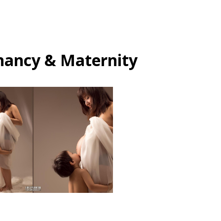
nancy & Maternity
Featured
Photography
Pregnancy & Maternity
Mẹ, con và em
6 years ago