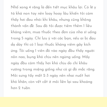
Nhổ xong 4 răng là đến tiết mục khâu lợi. Có lẽ y
tá khá non tay nên loay hoay lâu khiến tôi cảm
thấy hơi đau nhói khi khâu, nhưng cũng không
thành vấn đề. Sau đó tôi được tiêm thêm 1 liều
kháng viêm, mua thuốc theo đơn của nha sĩ uống
trong 5 ngày. Chỉ lưu ý với các bạn, nếu ai bị đau
dạ dày thì có 1 loại thuốc kháng viêm gây kích
ứng. Tôi uống 1 viên đó vào ngày đầu thấy người
nôn nao, bụng khó chịu nên ngừng uống. Mấy
ngày đầu cảm thấy hơi khó chịu do chỉ khâu
vướng trong miệng giống như có gì đó mắc răng.
Môi sưng tấy mất 2-3 ngày nên nhai nuốt hơi
khó khăn, còn vết cắt ở môi liền lại sau khoảng
hơn 2 tuần.