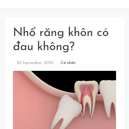
Nhổ răng khôn có
đau không?
By
22 September, 2020
Cá nhân
Jolly
Joker