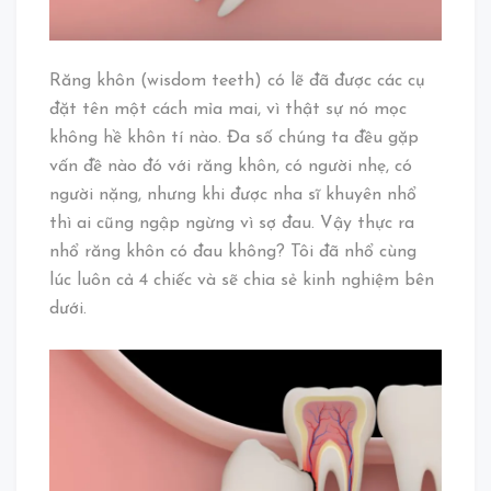
Răng khôn (wisdom teeth) có lẽ đã được các cụ
đặt tên một cách mỉa mai, vì thật sự nó mọc
không hề khôn tí nào. Đa số chúng ta đều gặp
vấn đề nào đó với răng khôn, có người nhẹ, có
người nặng, nhưng khi được nha sĩ khuyên nhổ
thì ai cũng ngập ngừng vì sợ đau. Vậy thực ra
nhổ răng khôn có đau không? Tôi đã nhổ cùng
lúc luôn cả 4 chiếc và sẽ chia sẻ kinh nghiệm bên
dưới.