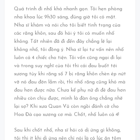
Quá trình đi nhổ khá nhanh gọn. Tôi hẹn phòng
nha khoa lúc 9h30 sáng, đúng giờ tôi có mặt.
Nha sĩ khám và nói cho tôi biết tình trạng của
các răng khôn, sau đó hỏi ý tôi có muốn nhổ
không. Tất nhiên đã đi đến đây chẳng lẽ lại
không nhổ, tôi đồng ý. Nha sĩ lại tư vấn nên nhổ
luôn cả 4 chiếc cho tiện. Tôi vốn cũng ngại đi lại
và trong suy nghĩ của tôi thì cái đau buốt tới
xương tủy khi răng số 7 bị răng khôn chèn ép nứt
vỡ nó đau đớn lắm rồi, thì nhổ răng cũng khó mà
đau hơn được nữa. Chưa kể phụ nữ đi đẻ đau hơn
nhiều còn chịu được, mình là đàn ông chẳng nhẽ
lại sợ? Khi xưa Quan Vũ còn ngồi đánh cờ cho
Hoa Đà cạo xương cơ mà. Chốt, nhổ luôn cả 4!
Sau khi chốt nhổ, nha sĩ hỏi có dị ứng gì không,
tôi thì ít khi dị ứng nên chỉ nói là có lúc ăn tôm