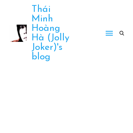
Skip
Thái
to
Minh
content
Hoàng
Hà (Jolly
Joker)'s
blog