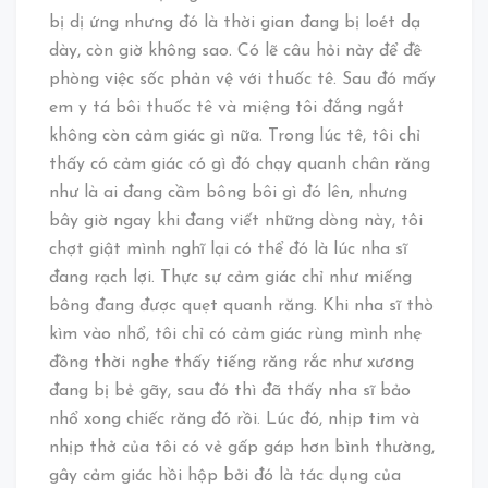
bị dị ứng nhưng đó là thời gian đang bị loét dạ
dày, còn giờ không sao. Có lẽ câu hỏi này để đề
phòng việc sốc phản vệ với thuốc tê. Sau đó mấy
em y tá bôi thuốc tê và miệng tôi đắng ngắt
không còn cảm giác gì nữa. Trong lúc tê, tôi chỉ
thấy có cảm giác có gì đó chạy quanh chân răng
như là ai đang cầm bông bôi gì đó lên, nhưng
bây giờ ngay khi đang viết những dòng này, tôi
chợt giật mình nghĩ lại có thể đó là lúc nha sĩ
đang rạch lợi. Thực sự cảm giác chỉ như miếng
bông đang được quẹt quanh răng. Khi nha sĩ thò
kìm vào nhổ, tôi chỉ có cảm giác rùng mình nhẹ
đồng thời nghe thấy tiếng răng rắc như xương
đang bị bẻ gãy, sau đó thì đã thấy nha sĩ bảo
nhổ xong chiếc răng đó rồi. Lúc đó, nhịp tim và
nhịp thở của tôi có vẻ gấp gáp hơn bình thường,
gây cảm giác hồi hộp bởi đó là tác dụng của