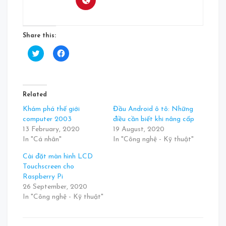
Share this:
Click
Click
to
to
share
share
on
on
Twitter
Facebook
(Opens
(Opens
in
in
Related
new
new
window)
window)
Khám phá thế giới
Đầu Android ô tô: Những
computer 2003
điều cần biết khi nâng cấp
13 February, 2020
19 August, 2020
In "Cá nhân"
In "Công nghệ - Kỹ thuật"
Cài đặt màn hình LCD
Touchscreen cho
Raspberry Pi
26 September, 2020
In "Công nghệ - Kỹ thuật"