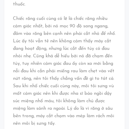
thuốc.
Chiếc răng cuối cùng có lẽ là chiếc răng nhiều
cảm giác nhất, bởi nó mọc 90 độ sang ngang,
đâm vào răng bên cạnh nên phải cắt nhỏ để nhổ.
Lúc ấy tôi vẫn tê nên không cảm thấy máy cắt
đang hoạt động, nhưng lúc cắt đến tủy có đau
nhói nhẹ. Cũng khá dễ hiểu bởi nó đã chạm đến
tủy, tuy nhiên cảm giác đau ấy còn xa mới bằng
nỗi đau khi cắn phải miếng rau làm chẹt vào vết
nứt răng, nên tôi thấy chẳng vấn đề gì to tát cả.
Sau khi nhổ chiếc cuối cùng này, môi tôi sưng vù
mất cảm giác nên khi được nha sĩ bảo ngồi dậy
súc miệng nhổ máu, tôi không làm chủ được
miệng làm sánh ra ngoài. Lý do là vì răng ở sâu
bên trong, máy cắt chạm vào mép làm rách môi
nên môi bị sưng tấy.