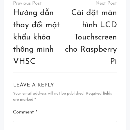
Post
navigation
Hướng dẫn
Cài đặt màn
thay đổi mật
hình LCD
khẩu khóa
Touchscreen
thông minh
cho Raspberry
VHSC
Pi
LEAVE A REPLY
Your email address will not be published.
Required fields
are marked
*
Comment
*