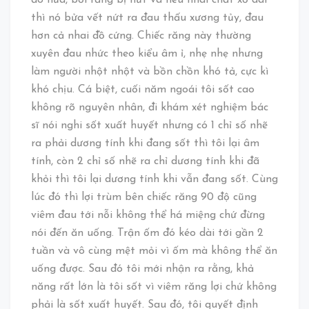
đó nữa, bởi răng bị nứt và nếu nhai chất xơ dai
thì nó bửa vết nứt ra đau thấu xương tủy, đau
hơn cả nhai đồ cứng. Chiếc răng này thường
xuyên đau nhức theo kiểu âm ỉ, nhẹ nhẹ nhưng
làm người nhột nhột và bồn chồn khó tả, cực kì
khó chịu. Cá biệt, cuối năm ngoái tôi sốt cao
không rõ nguyên nhân, đi khám xét nghiệm bác
sĩ nói nghi sốt xuất huyết nhưng có 1 chỉ số nhẽ
ra phải dương tính khi đang sốt thì tôi lại âm
tính, còn 2 chỉ số nhẽ ra chỉ dương tính khi đã
khỏi thì tôi lại dương tính khi vẫn đang sốt. Cùng
lúc đó thì lợi trùm bên chiếc răng 90 độ cũng
viêm đau tới nỗi không thể há miệng chứ đừng
nói đến ăn uống. Trận ốm đó kéo dài tới gần 2
tuần và vô cùng mệt mỏi vì ốm mà không thể ăn
uống được. Sau đó tôi mới nhận ra rằng, khả
năng rất lớn là tôi sốt vì viêm răng lợi chứ không
phải là sốt xuất huyết. Sau đó, tôi quyết định