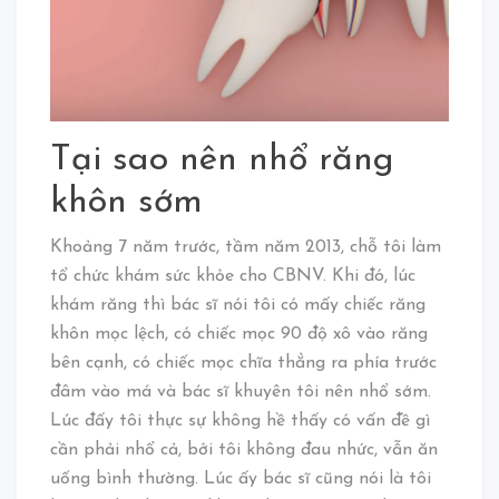
Tại sao nên nhổ răng
khôn sớm
Khoảng 7 năm trước, tầm năm 2013, chỗ tôi làm
tổ chức khám sức khỏe cho CBNV. Khi đó, lúc
khám răng thì bác sĩ nói tôi có mấy chiếc răng
khôn mọc lệch, có chiếc mọc 90 độ xô vào răng
bên cạnh, có chiếc mọc chĩa thẳng ra phía trước
đâm vào má và bác sĩ khuyên tôi nên nhổ sớm.
Lúc đấy tôi thực sự không hề thấy có vấn đề gì
cần phải nhổ cả, bởi tôi không đau nhức, vẫn ăn
uống bình thường. Lúc ấy bác sĩ cũng nói là tôi