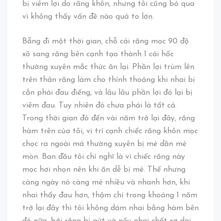
bị viêm lợi do răng khôn, nhưng tôi cũng bỏ qua
vì không thấy vấn đề nào quá to lớn.
Bẵng đi một thời gian, chỗ cái răng mọc 90 độ
xô sang răng bên cạnh tạo thành 1 cái hốc
thường xuyên mắc thức ăn lại. Phần lợi trùm lên
trên thân răng làm cho thỉnh thoảng khi nhai bị
cắn phải đau điếng, và lâu lâu phần lợi đó lại bị
viêm đau. Tuy nhiên đó chưa phải là tất cả.
Trong thời gian đó đến vài năm trở lại đây, răng
hàm trên của tôi, vị trí cạnh chiếc răng khôn mọc
chọc ra ngoài má thường xuyên bị mẻ dần mẻ
mòn. Ban đầu tôi chỉ nghĩ là vì chiếc răng này
mọc hơi nhọn nên khi ăn dễ bị mẻ. Thế nhưng
càng ngày nó càng mẻ nhiều và nhanh hơn, khi
nhai thấy đau hơn, thậm chí trong khoảng 1 năm
trở lại đây thì tôi không dám nhai bằng hàm bên